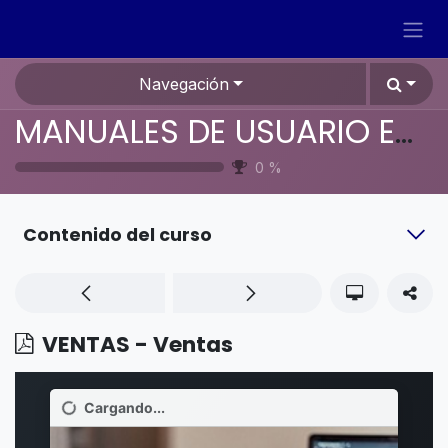
Ir al contenido
Navegación
MANUALES DE USUARIO EN ESPAÑOL ODOO 19
0
%
Contenido del curso
VENTAS - Ventas