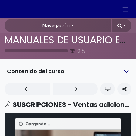
Ir al contenido
Navegación
MANUALES DE USUARIO EN ESPAÑOL ODOO 19
0
%
Contenido del curso
SUSCRIPCIONES - Ventas adicionales en suscripciones