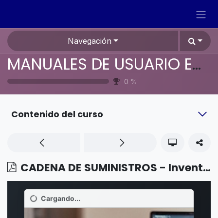
Ir al contenido
Navegación
MANUALES DE USUARIO EN ESPAÑOL ODOO 19
0
%
Contenido del curso
CADENA DE SUMINISTROS - Inventario - Reglas de reordenamiento