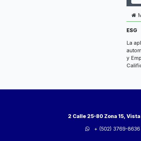
M
ESG
La apl
automa
y Emp
Calif
2 Calle 25-80 Zona 15, Vist
+ (502) 3769-8636