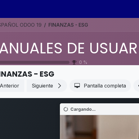
s
Eventos
Contáctenos
Ayuda
Empleos
SPAÑOL ODOO 19
FINANZAS - ESG
0
%
INANZAS - ESG
Anterior
Siguiente
Pantalla completa