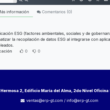
ás información
Comentarios (
0
)
icación ESG (factores ambientales, sociales y de gobernanz
tizar la recopilación de datos ESG al integrarse con aplic
leados.
icación
0
0
a Hermosa 2, Edificio María del Alma, 2do Nivel Oficin
ventas@erp-gt.com
/
info@erp-gt.com