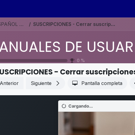
s
Eventos
Contáctenos
Ayuda
Empleos
MANUALES DE USUARIO EN ESPAÑOL ODOO 19
SUSCRIPCIONES - Cerrar suscripciones
0
%
USCRIPCIONES - Cerrar suscripcione
Anterior
Siguiente
Pantalla completa