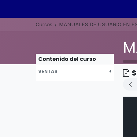
Ir al contenido
Inicio
Sobre nosotros
Servicios
Curso
Cursos
Contenido del curso
S
VENTAS