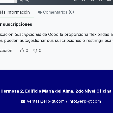
ás información
Comentarios (
0
)
r suscripciones
licación
Suscripciones
de Odoo le proporciona flexibilidad a
tes pueden autogestionar sus suscripciones o restringir es
icación
0
0
a Hermosa 2, Edificio María del Alma, 2do Nivel Oficin
ventas@erp-gt.com
/
info@erp-gt.com