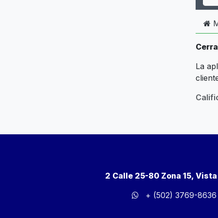
M
Cerra
La ap
clien
Calif
2 Calle 25-80 Zona 15, Vist
+ (502) 3769-8636