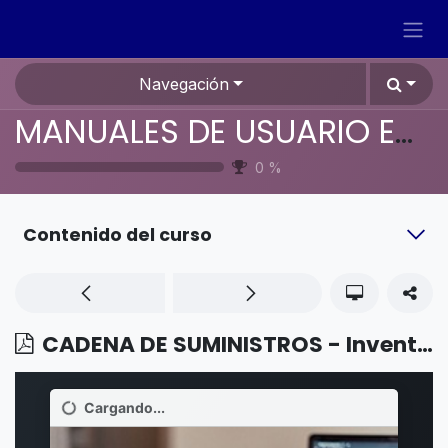
Ir al contenido
Navegación
MANUALES DE USUARIO EN ESPAÑOL ODOO 19
0
%
Contenido del curso
CADENA DE SUMINISTROS - Inventario - Paquetes