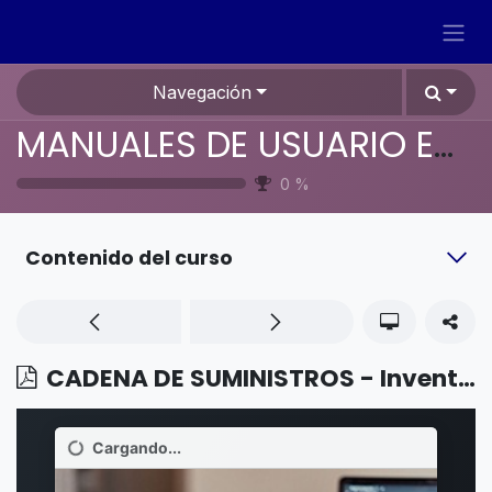
Ir al contenido
Navegación
MANUALES DE USUARIO EN ESPAÑOL ODOO 19
0
%
Contenido del curso
CADENA DE SUMINISTROS - Inventario - Ubicación de remoción más cercana