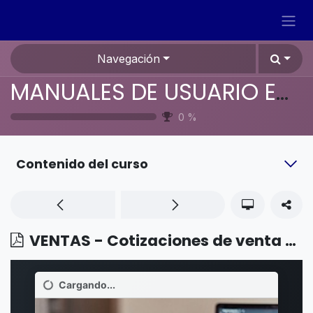
Ir al contenido
Navegación
MANUALES DE USUARIO EN ESPAÑOL ODOO 19
0
%
Contenido del curso
VENTAS - Cotizaciones de venta - Creador de cotizaciones en PDF