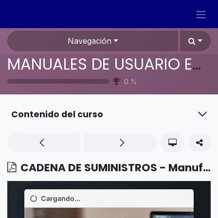
Ir al contenido
Navegación
MANUALES DE USUARIO EN ESPAÑOL ODOO 19
0
%
Contenido del curso
CADENA DE SUMINISTROS - Manufactura - Configuración del producto a fabricar