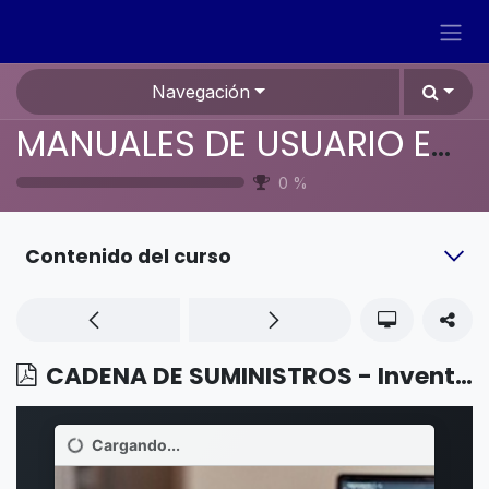
Ir al contenido
Navegación
MANUALES DE USUARIO EN ESPAÑOL ODOO 19
0
%
Contenido del curso
CADENA DE SUMINISTROS - Inventario - Números de lote