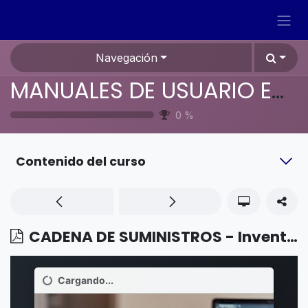
Ir al contenido
Navegación
MANUALES DE USUARIO EN ESPAÑOL ODOO 19
0
%
Contenido del curso
CADENA DE SUMINISTROS - Inventario - Métodos de entrega