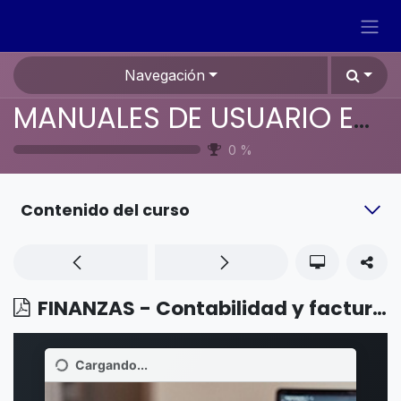
Ir al contenido
Navegación
MANUALES DE USUARIO EN ESPAÑOL ODOO 19
0
%
Contenido del curso
FINANZAS - Contabilidad y facturación - Cuentas confiables (enviar dinero)