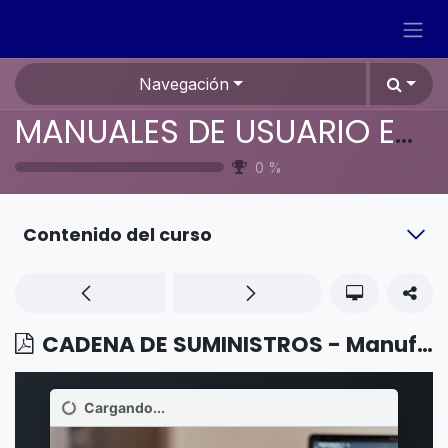
Ir al contenido
Navegación
MANUALES DE USUARIO EN ESPAÑOL ODOO 19
0
%
Contenido del curso
CADENA DE SUMINISTROS - Manufactura - Enviar al subcontratista