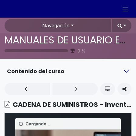
Ir al contenido
Navegación
MANUALES DE USUARIO EN ESPAÑOL ODOO 19
0
%
Contenido del curso
CADENA DE SUMINISTROS - Inventario - Números de serie