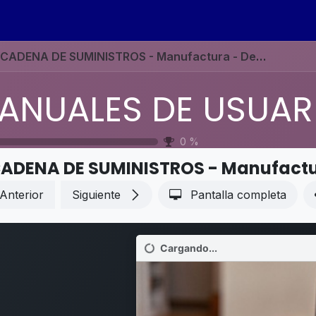
s
Eventos
Contáctenos
Ayuda
Empleos
CADENA DE SUMINISTROS - Manufactura - Dependencias de la orden de trabajo
0
%
Anterior
Siguiente
Pantalla completa