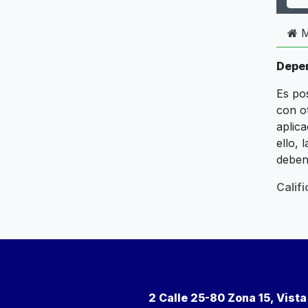
M
Depen
Es po
con ot
aplic
ello,
deben
Calif
2 Calle 25-80 Zona 15, Vist