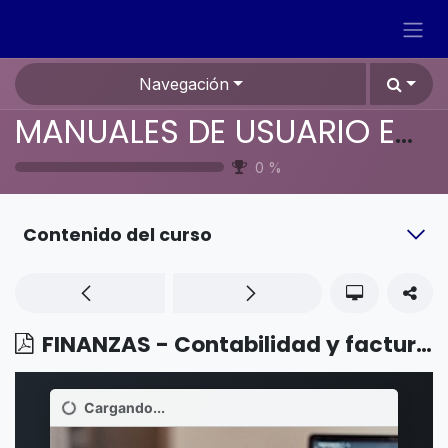
Ir al contenido
Navegación
MANUALES DE USUARIO EN ESPAÑOL ODOO 19
0
%
Contenido del curso
FINANZAS - Contabilidad y facturación - Gestionar una cuenta bancaria en una moneda extranjera