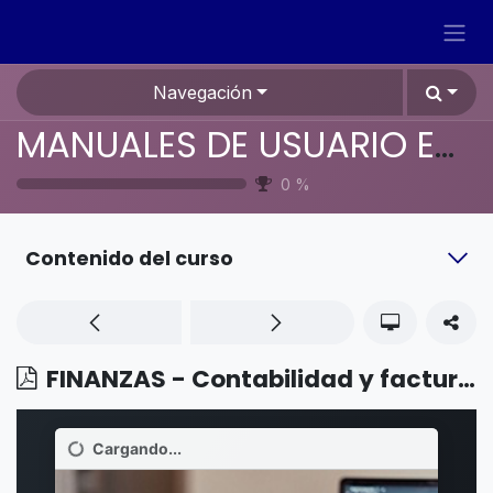
Ir al contenido
Navegación
MANUALES DE USUARIO EN ESPAÑOL ODOO 19
0
%
Contenido del curso
FINANZAS - Contabilidad y facturación - Ventas a distancia intracomunitarias en la UE