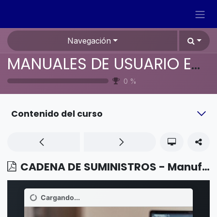
Ir al contenido
Navegación
MANUALES DE USUARIO EN ESPAÑOL ODOO 19
0
%
Contenido del curso
CADENA DE SUMINISTROS - Manufactura - Subcontratación básica