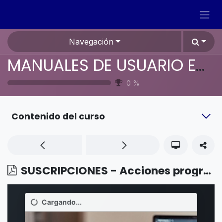
Ir al contenido
Navegación
MANUALES DE USUARIO EN ESPAÑOL ODOO 19
0
%
Contenido del curso
SUSCRIPCIONES - Acciones programadas