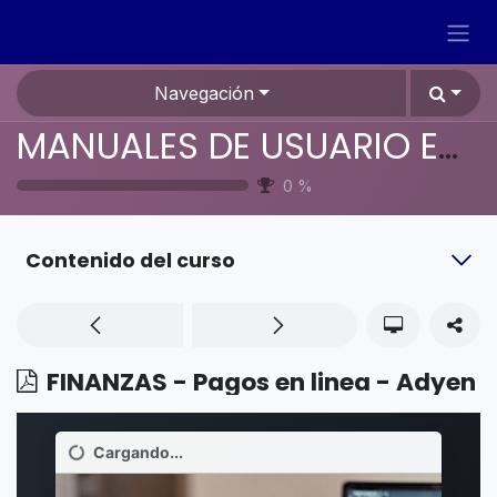
Ir al contenido
Navegación
MANUALES DE USUARIO EN ESPAÑOL ODOO 19
0
%
Contenido del curso
FINANZAS - Pagos en linea - Adyen