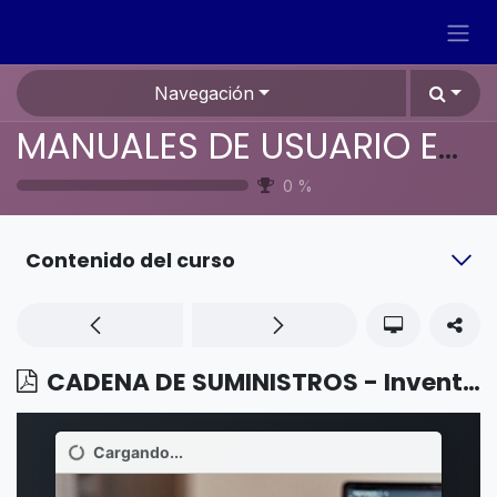
Ir al contenido
Navegación
MANUALES DE USUARIO EN ESPAÑOL ODOO 19
0
%
Contenido del curso
CADENA DE SUMINISTROS - Inventario - Imprimir etiquetas de envío