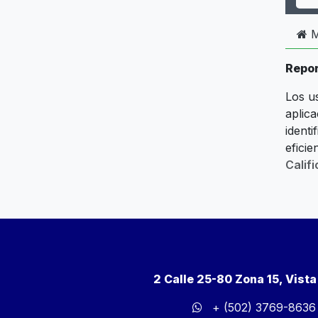
M
Repor
Los u
aplic
ident
eficie
Calif
2 Calle 25-80 Zona 15, Vist
+ (502) 3769-8636