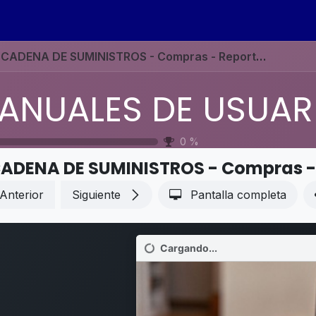
s
Eventos
Contáctenos
Ayuda
Empleos
CADENA DE SUMINISTROS - Compras - Reporte de gastos de aprovisionamiento
0
%
Anterior
Siguiente
Pantalla completa