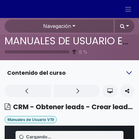
Ir al contenido
Navegación
MANUALES DE USUARIO EN ESPAÑOL ODOO 19
0
%
Contenido del curso
CRM - Obtener leads - Crear leads (desde un correo o de forma manual)
Manuales de Usuario V19