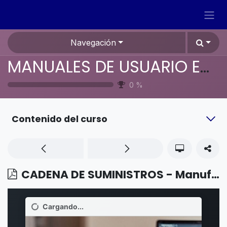
Ir al contenido
Navegación
MANUALES DE USUARIO EN ESPAÑOL ODOO 19
0
%
Contenido del curso
CADENA DE SUMINISTROS - Manufactura