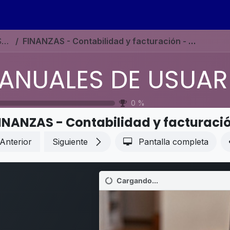
s
Eventos
Contáctenos
Ayuda
Empleos
MANUALES DE USUARIO EN ESPAÑOL ODOO 19
FINANZAS - Contabilidad y facturación - Sistema multidivisa
0
%
INANZAS - Contabilidad y facturació
Anterior
Siguiente
Pantalla completa