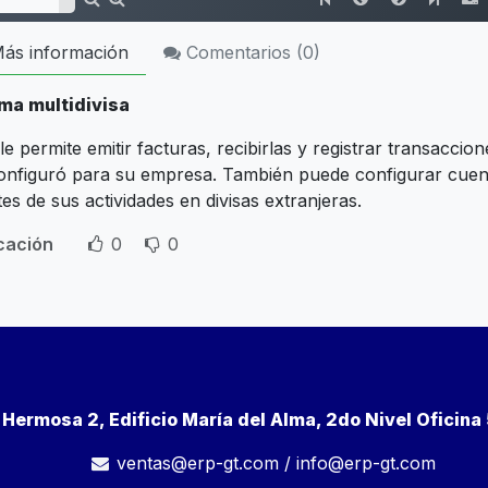
ás información
Comentarios (
0
)
ma multidivisa
e permite emitir facturas, recibirlas y registrar transacciones
onfiguró para su empresa. También puede configurar cuenta
es de sus actividades en divisas extranjeras.
icación
0
0
a Hermosa 2, Edificio María del Alma, 2do Nivel Oficin
ventas@erp-gt.com
/
info@erp-gt.com