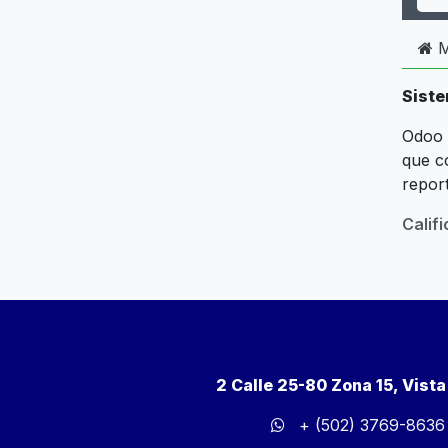
M
Siste
Odoo l
que c
report
Calif
2 Calle 25-80 Zona 15, Vist
+ (502) 3769-8636