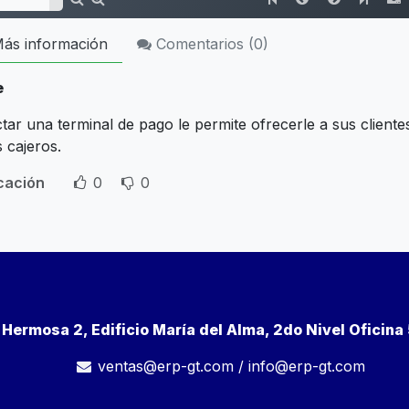
ás información
Comentarios (
0
)
e
ar una terminal de pago le permite ofrecerle a sus clientes u
 cajeros.
icación
0
0
a Hermosa 2, Edificio María del Alma, 2do Nivel Oficin
ventas@erp-gt.com
/
info@erp-gt.com