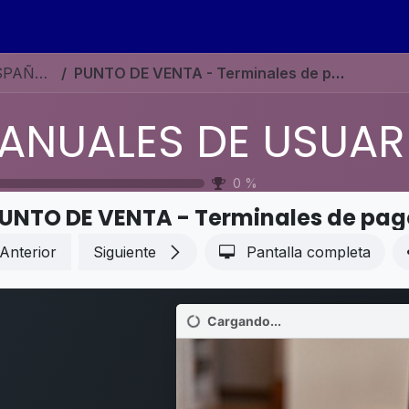
s
Eventos
Contáctenos
Ayuda
Empleos
MANUALES DE USUARIO EN ESPAÑOL ODOO 19
PUNTO DE VENTA - Terminales de pago - Stripe
0
%
UNTO DE VENTA - Terminales de pago
Anterior
Siguiente
Pantalla completa