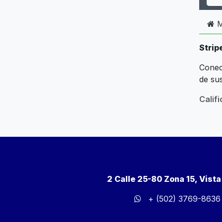
M
Strip
Conect
de sus
Calif
2 Calle 25-80 Zona 15, Vist
+ (502) 3769-8636