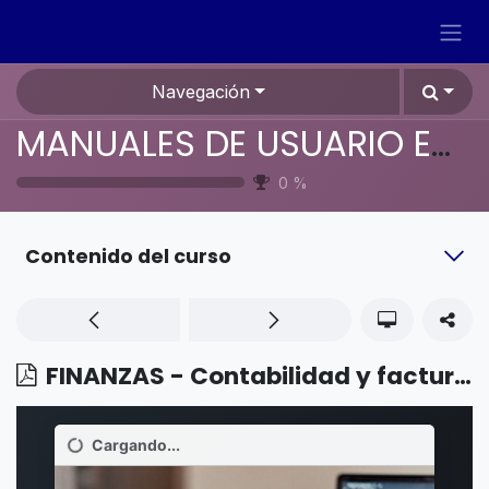
Ir al contenido
Navegación
MANUALES DE USUARIO EN ESPAÑOL ODOO 19
0
%
Contenido del curso
FINANZAS - Contabilidad y facturación - Reportes personalizados