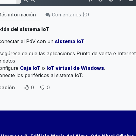
ás información
Comentarios (
0
)
ión del sistema IoT
conectar el PdV con un
sistema IoT
:
segúrese de que las aplicaciones Punto de venta e Internet
e datos
onfigure
Caja IoT
o
IoT virtual de Windows
.
onecte los periféricos al sistema IoT:
icación
0
0