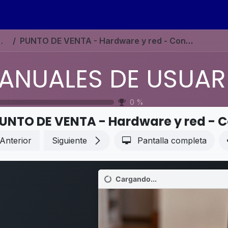
s
Eventos
Contáctenos
Ayuda
Empleos
N ESPAÑOL ODOO 19
PUNTO DE VENTA - Hardware y red - Conexión del sistema IoT
0
%
UNTO DE VENTA - Hardware y red - C
Anterior
Siguiente
Pantalla completa