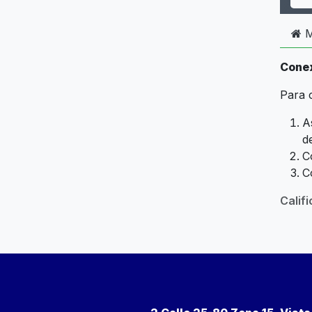
M
Conex
Para 
A
d
C
C
Calif