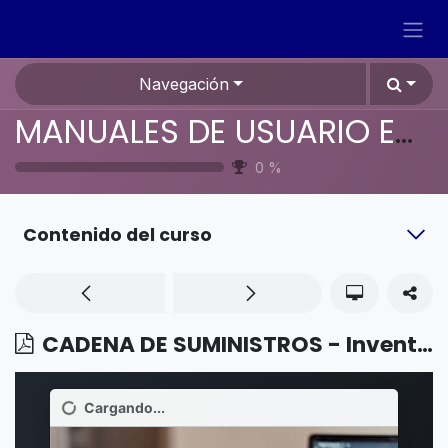
Ir al contenido
Navegación
MANUALES DE USUARIO EN ESPAÑOL ODOO 19
0
%
Contenido del curso
CADENA DE SUMINISTROS - Inventario - ¿Cómo cancelar una solicitud de envío a un transportista?