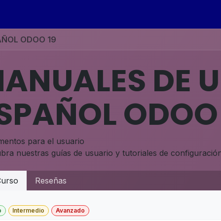
s
Eventos
Contáctenos
Ayuda
Empleos
AÑOL ODOO 19
ANUALES DE U
SPAÑOL ODOO 
entos para el usuario
bra nuestras guías de usuario y tutoriales de configuración
urso
Reseñas
o
Intermedio
Avanzado