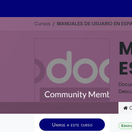
Ir al contenido
Inicio
Sobre nosotros
Servicios
Curso
Cursos
MANUALES DE USUARIO EN ESP
M
E
Docum
Descu
C
Unirse a este curso
Básic