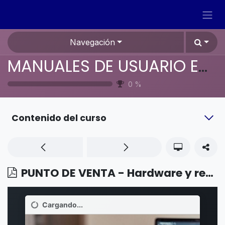
Ir al contenido
Navegación
MANUALES DE USUARIO EN ESPAÑOL ODOO 19
0
%
Contenido del curso
PUNTO DE VENTA - Hardware y red - Conexión segura (HTTPS)