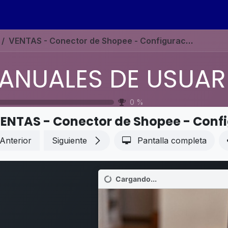
s
Eventos
Contáctenos
Ayuda
Empleos
VENTAS - Conector de Shopee - Configuración del conector de Shopee
0
%
Anterior
Siguiente
Pantalla completa