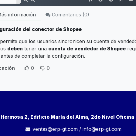
ás información
Comentarios (
0
)
guración del conector de Shopee
permite que los usuarios sincronicen su cuenta de vendedo
ios
deben
tener una
cuenta de vendedor de Shopee
regi
antes de completar la configuración.
icación
0
0
a Hermosa 2, Edificio María del Alma, 2do Nivel Oficin
ventas@erp-gt.com
/
info@erp-gt.com