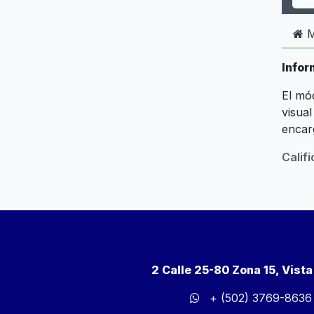
M
Infor
El mó
visua
encarg
Calif
2 Calle 25-80 Zona 15, Vist
+ (502) 3769-8636