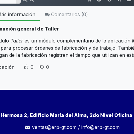
ás información
Comentarios (
0
)
mación general de Taller
dulo
Taller
es un módulo complementario de la aplicación
l para procesar órdenes de fabricación y de trabajo. Tamb
an de la fabricación registren el tiempo que utilizan en es
icación
0
0
a Hermosa 2, Edificio María del Alma, 2do Nivel Oficin
ventas@erp-gt.com
/
info@erp-gt.com