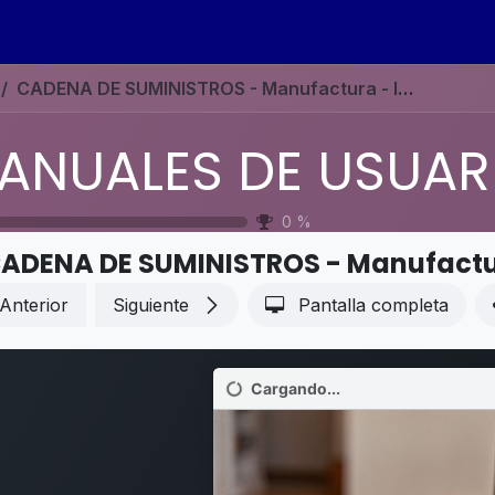
s
Eventos
Contáctenos
Ayuda
Empleos
CADENA DE SUMINISTROS - Manufactura - Información general de Taller
0
%
Anterior
Siguiente
Pantalla completa