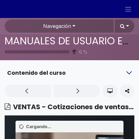
Ir al contenido
Navegación
MANUALES DE USUARIO EN ESPAÑOL ODOO 19
0
%
Contenido del curso
VENTAS - Cotizaciones de ventas - Plantillas de cotización