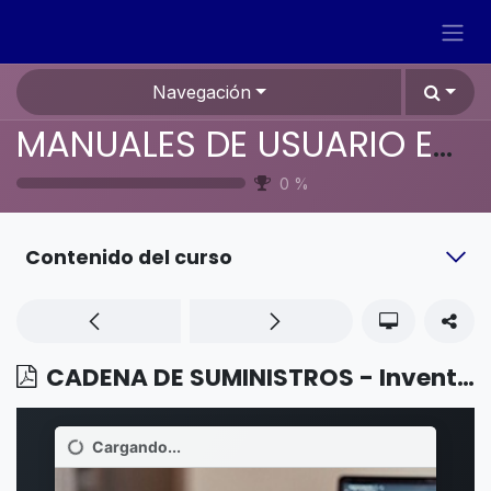
Ir al contenido
Navegación
MANUALES DE USUARIO EN ESPAÑOL ODOO 19
0
%
Contenido del curso
CADENA DE SUMINISTROS - Inventario - Reabastecer sobre pedido (MTO)