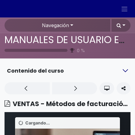
Ir al contenido
Navegación
MANUALES DE USUARIO EN ESPAÑOL ODOO 19
0
%
Contenido del curso
VENTAS - Métodos de facturación - Facturar objetivos de proyecto