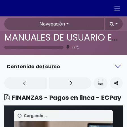
Ir al contenido
Navegación
MANUALES DE USUARIO EN ESPAÑOL ODOO 19
0
%
Contenido del curso
FINANZAS - Pagos en linea - ECPay