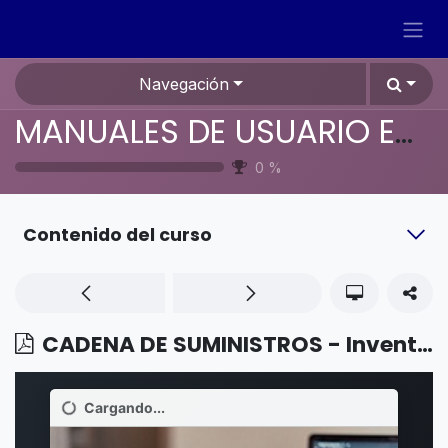
Ir al contenido
Navegación
MANUALES DE USUARIO EN ESPAÑOL ODOO 19
0
%
Contenido del curso
CADENA DE SUMINISTROS - Inventario - Remoción por menos paquetes