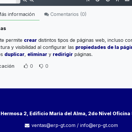
ás información
Comentarios (
0
)
nas
te permite
crear
distintos tipos de páginas web, incluso c
tura y visibilidad al configurar las
propiedades de la pági
es
duplicar
,
eliminar
y
redirigir
páginas.
icación
0
0
a Hermosa 2, Edificio María del Alma, 2do Nivel Oficin
ventas@erp-gt.com
/
info@erp-gt.com