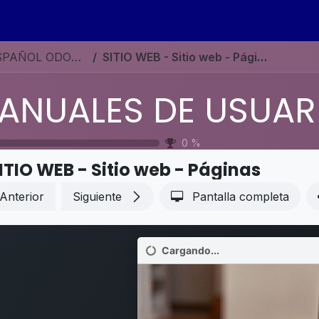
s
Eventos
Contáctenos
Ayuda
Empleos
MANUALES DE USUARIO EN ESPAÑOL ODOO 19
SITIO WEB - Sitio web - Páginas
0
%
ITIO WEB - Sitio web - Páginas
Anterior
Siguiente
Pantalla completa