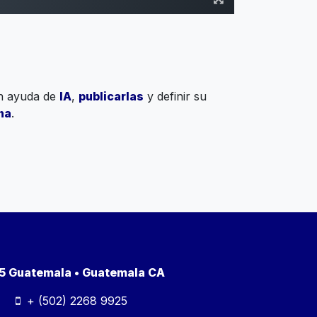
on ayuda de
IA
,
publicarlas
y definir su
na
.
a 5 Guatemala • Guatemala CA
+ (502) 2268 9925