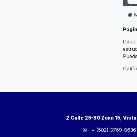
M
Pági
Odoo 
estruc
Pued
Calif
2 Calle 25-80 Zona 15, Vist
+ (502) 3769-8636