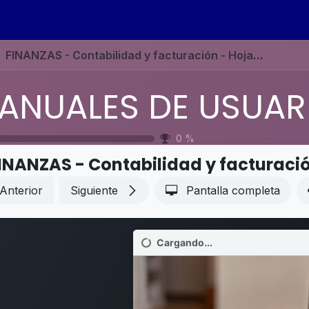
s
Eventos
Contáctenos
Ayuda
Empleos
FINANZAS - Contabilidad y facturación - Hoja de referencia de Contabilidad
0
%
Anterior
Siguiente
Pantalla completa