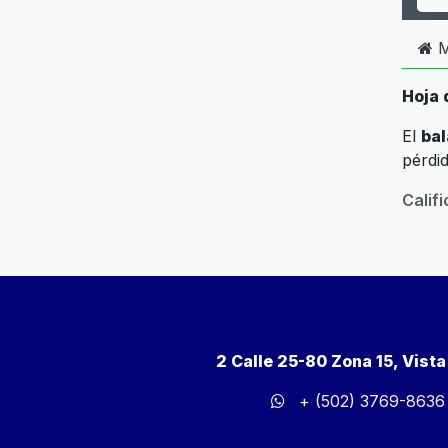
M
Hoja 
El
bal
pérdid
Calif
2 Calle 25-80 Zona 15, Vist
+ (502) 3769-8636