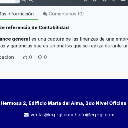
ás información
Comentarios (
0
)
de referencia de Contabilidad
ance general
es una captura de las finanzas de una empre
as y ganancias que es un análisis que se realiza durante u
icación
0
0
a Hermosa 2, Edificio María del Alma, 2do Nivel Oficin
ventas@erp-gt.com
/
info@erp-gt.com