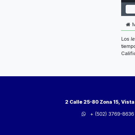
M
Los
l
tiempo
Calif
2 Calle 25-80 Zona 15, Vist
+ (502) 3769-8636