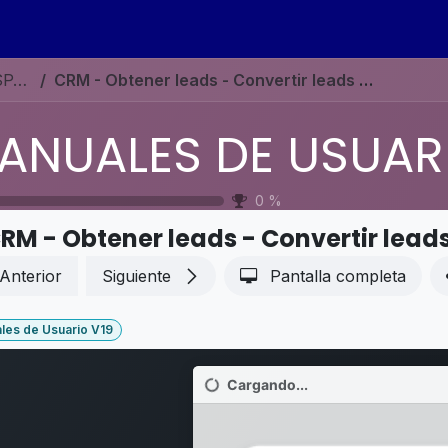
s
Eventos
Contáctenos
Ayuda
Empleos
MANUALES DE USUARIO EN ESPAÑOL ODOO 19
CRM - Obtener leads - Convertir leads en oportunidades
0
%
RM - Obtener leads - Convertir lead
Anterior
Siguiente
Pantalla completa
les de Usuario V19