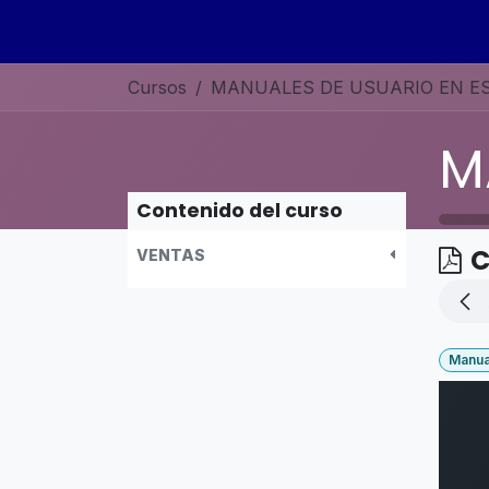
Ir al contenido
Inicio
Sobre nosotros
Servicios
Curso
Cursos
Contenido del curso
C
VENTAS
Manua