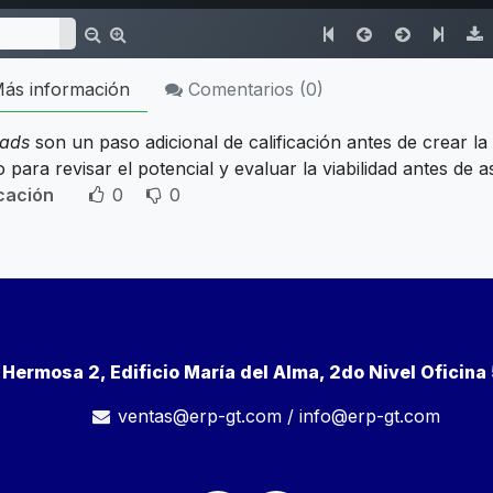
ás información
Comentarios (
0
)
eads
son un paso adicional de calificación antes de crear l
 para revisar el potencial y evaluar la viabilidad antes de 
icación
0
0
a Hermosa 2, Edificio María del Alma, 2do Nivel Oficin
ventas@erp-gt.com
/
info@erp-gt.com