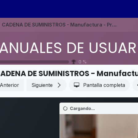
s
Eventos
Contáctenos
Ayuda
Empleos
CADENA DE SUMINISTROS - Manufactura - Programa maestro de producción
0
%
Anterior
Siguiente
Pantalla completa