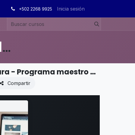
Inicia sesión
+502 2268 9925
MANUALES DE USUARIO EN ESPAÑOL ODOO 19
CADENA DE SUMINISTROS - Manufactura - Programa maestro de producción
Compartir