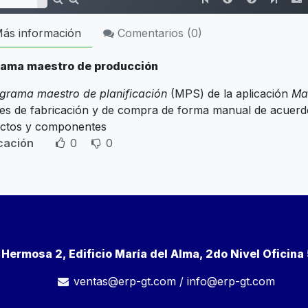
ás información
Comentarios (
0
)
ama maestro de producción
grama maestro de planificación
(MPS) de la aplicación
Ma
es de fabricación y de compra de forma manual de acuerdo
ctos y componentes
icación
0
0
a Hermosa 2, Edificio María del Alma, 2do Nivel Oficin
ventas@erp-gt.com
/
info@erp-gt.com