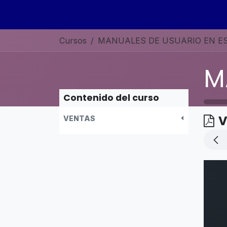
Ir al contenido
Inicio
Sobre nosotros
Servicios
Curso
Cursos
Contenido del curso
V
VENTAS