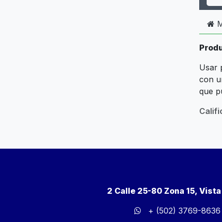
M
Produ
Usar 
con un
que p
Calif
2 Calle 25-80 Zona 15, Vist
+ (502) 3769-8636