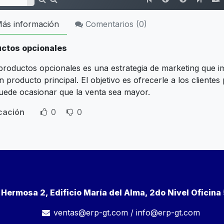
ás información
Comentarios (
0
)
ctos opcionales
productos opcionales es una estrategia de marketing que im
 producto principal. El objetivo es ofrecerle a los clientes
uede ocasionar que la venta sea mayor.
icación
0
0
a Hermosa 2, Edificio María del Alma, 2do Nivel Oficin
ventas@erp-gt.com
/
info@erp-gt.com