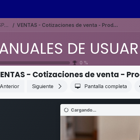
s
Eventos
Contáctenos
Ayuda
Empleos
MANUALES DE USUARIO EN ESPAÑOL ODOO 19
VENTAS - Cotizaciones de venta - Productos opcionales
0
%
ENTAS - Cotizaciones de venta - Pr
Anterior
Siguiente
Pantalla completa