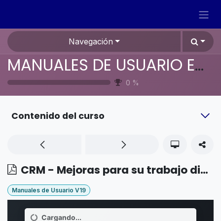
Ir al contenido
Navegación
MANUALES DE USUARIO EN ESPAÑOL ODOO 19
0
%
Contenido del curso
CRM - Mejoras para su trabajo diario - Utilizar actividades para los equipos de ventas
Manuales de Usuario V19