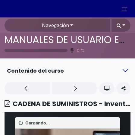
Ir al contenido
Navegación
MANUALES DE USUARIO EN ESPAÑOL ODOO 19
0
%
Contenido del curso
CADENA DE SUMINISTROS - Inventario - Integración de UPS