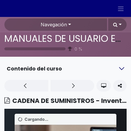
Ir al contenido
Navegación
MANUALES DE USUARIO EN ESPAÑOL ODOO 19
0
%
Contenido del curso
CADENA DE SUMINISTROS - Inventario - Reporte pronosticado