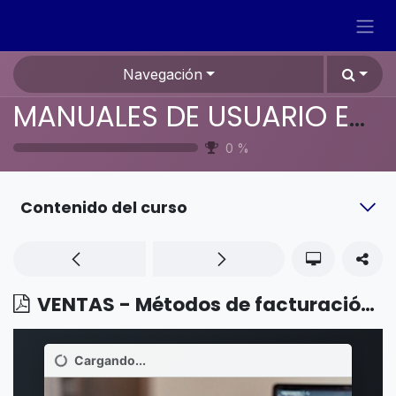
Ir al contenido
Navegación
MANUALES DE USUARIO EN ESPAÑOL ODOO 19
0
%
Contenido del curso
VENTAS - Métodos de facturación - Anticipos