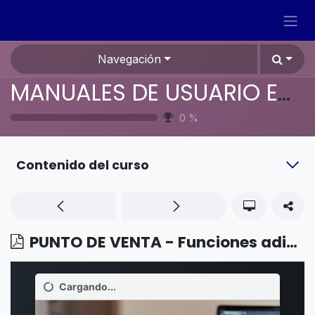
Ir al contenido
Navegación
MANUALES DE USUARIO EN ESPAÑOL ODOO 19
0
%
Contenido del curso
PUNTO DE VENTA - Funciones adicionales - Listas de precios