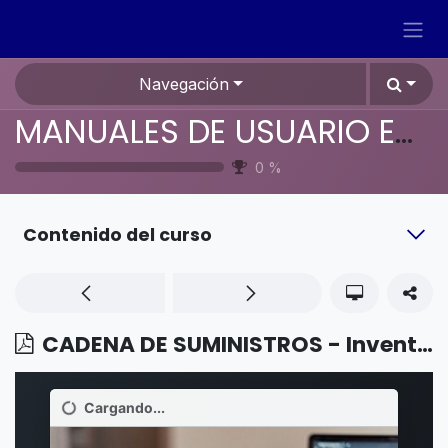
Ir al contenido
Navegación
MANUALES DE USUARIO EN ESPAÑOL ODOO 19
0
%
Contenido del curso
CADENA DE SUMINISTROS - Inventario - Plazos de entrega