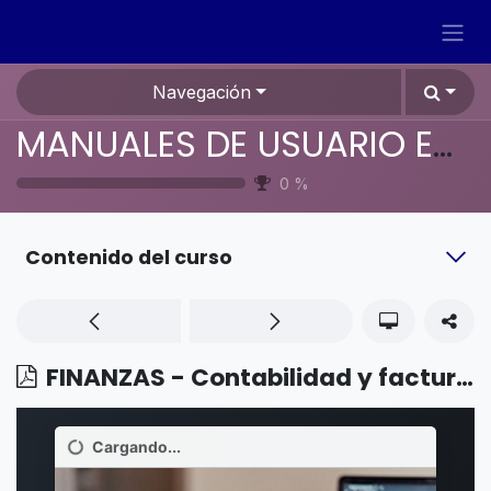
Ir al contenido
Navegación
MANUALES DE USUARIO EN ESPAÑOL ODOO 19
0
%
Contenido del curso
FINANZAS - Contabilidad y facturación - Cálculo de impuestos